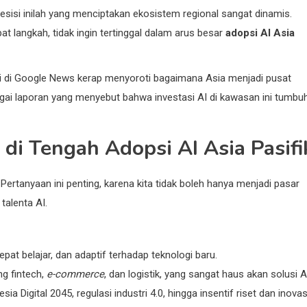
sisi inilah yang menciptakan ekosistem regional sangat dinamis.
t langkah, tidak ingin tertinggal dalam arus besar
adopsi AI Asia
i di Google News kerap menyoroti bagaimana Asia menjadi pusat
rbagai laporan yang menyebut bahwa investasi AI di kawasan ini tumbu
di Tengah Adopsi AI Asia Pasifi
 Pertanyaan ini penting, karena kita tidak boleh hanya menjadi pasar
talenta AI.
epat belajar, dan adaptif terhadap teknologi baru.
g fintech,
e-commerce
, dan logistik, yang sangat haus akan solusi A
sia Digital 2045, regulasi industri 4.0, hingga insentif riset dan inovas