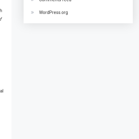
ah
WordPress.org
f
al