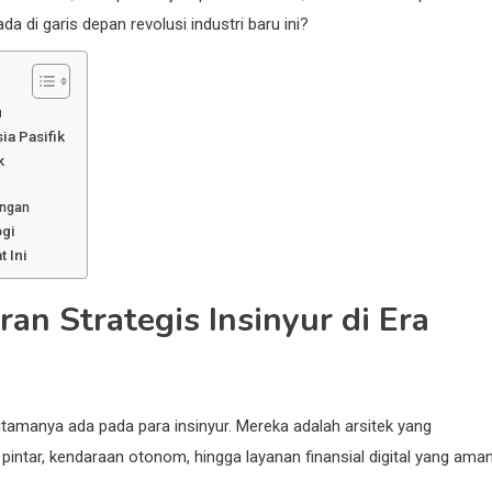
da di garis depan revolusi industri baru ini?
u
ia Pasifik
k
angan
ogi
 Ini
ran Strategis Insinyur di Era
 utamanya ada pada para insinyur. Mereka adalah arsitek yang
 pintar, kendaraan otonom, hingga layanan finansial digital yang ama