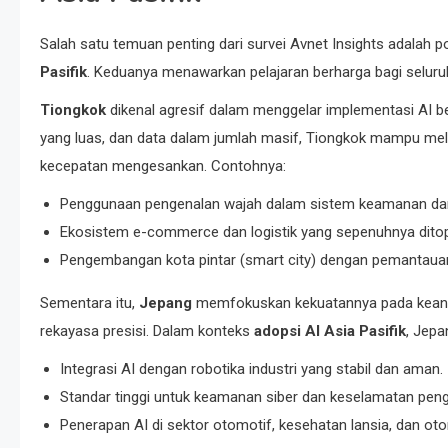
Salah satu temuan penting dari survei Avnet Insights adalah
Pasifik
. Keduanya menawarkan pelajaran berharga bagi seluru
Tiongkok
dikenal agresif dalam menggelar implementasi AI ber
yang luas, dan data dalam jumlah masif, Tiongkok mampu melu
kecepatan mengesankan. Contohnya:
Penggunaan pengenalan wajah dalam sistem keamanan da
Ekosistem e-commerce dan logistik yang sepenuhnya ditop
Pengembangan kota pintar (smart city) dengan pemantauan l
Sementara itu,
Jepang
memfokuskan kekuatannya pada keandalan
rekayasa presisi. Dalam konteks
adopsi AI Asia Pasifik
, Jepa
Integrasi AI dengan robotika industri yang stabil dan aman.
Standar tinggi untuk keamanan siber dan keselamatan pen
Penerapan AI di sektor otomotif, kesehatan lansia, dan oto