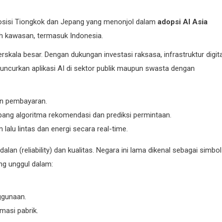
 posisi Tiongkok dan Jepang yang menonjol dalam
adopsi AI Asia
h kawasan, termasuk Indonesia.
skala besar. Dengan dukungan investasi raksasa, infrastruktur digita
ncurkan aplikasi AI di sektor publik maupun swasta dengan
n pembayaran.
ang algoritma rekomendasi dan prediksi permintaan.
alu lintas dan energi secara real-time.
 (reliability) dan kualitas. Negara ini lama dikenal sebagai simbol
ng unggul dalam:
ggunaan.
masi pabrik.