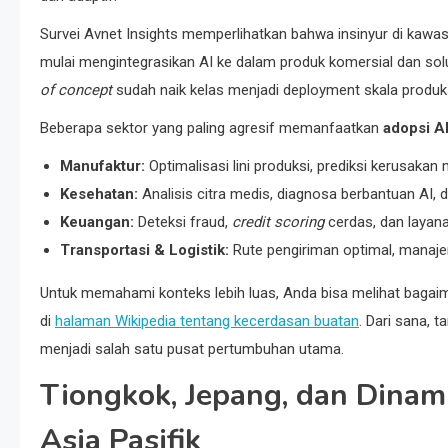
Survei Avnet Insights memperlihatkan bahwa insinyur di kawas
mulai mengintegrasikan AI ke dalam produk komersial dan solus
of concept
sudah naik kelas menjadi deployment skala produks
Beberapa sektor yang paling agresif memanfaatkan
adopsi AI
Manufaktur:
Optimalisasi lini produksi, prediksi kerusakan
Kesehatan:
Analisis citra medis, diagnosa berbantuan AI, 
Keuangan:
Deteksi fraud,
credit scoring
cerdas, dan layana
Transportasi & Logistik:
Rute pengiriman optimal, manaje
Untuk memahami konteks lebih luas, Anda bisa melihat bagai
di
halaman Wikipedia tentang kecerdasan buatan
. Dari sana, t
menjadi salah satu pusat pertumbuhan utama.
Tiongkok, Jepang, dan Dinam
Asia Pasifik