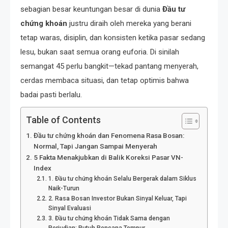
sebagian besar keuntungan besar di dunia
Đầu tư
chứng khoán
justru diraih oleh mereka yang berani
tetap waras, disiplin, dan konsisten ketika pasar sedang
lesu, bukan saat semua orang euforia. Di sinilah
semangat 45 perlu bangkit—tekad pantang menyerah,
cerdas membaca situasi, dan tetap optimis bahwa
badai pasti berlalu.
Table of Contents
Đầu tư chứng khoán dan Fenomena Rasa Bosan:
Normal, Tapi Jangan Sampai Menyerah
5 Fakta Menakjubkan di Balik Koreksi Pasar VN-
Index
1. Đầu tư chứng khoán Selalu Bergerak dalam Siklus
Naik-Turun
2. Rasa Bosan Investor Bukan Sinyal Keluar, Tapi
Sinyal Evaluasi
3. Đầu tư chứng khoán Tidak Sama dengan
Perjudian: Butuh Rencana Tempur