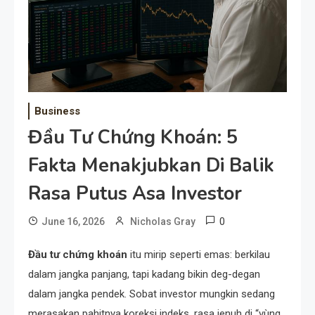
Business
Đầu Tư Chứng Khoán: 5
Fakta Menakjubkan Di Balik
Rasa Putus Asa Investor
0
June 16, 2026
Nicholas Gray
Đầu tư chứng khoán
itu mirip seperti emas: berkilau
dalam jangka panjang, tapi kadang bikin deg-degan
dalam jangka pendek. Sobat investor mungkin sedang
merasakan pahitnya koreksi indeks, rasa jenuh di “vùng