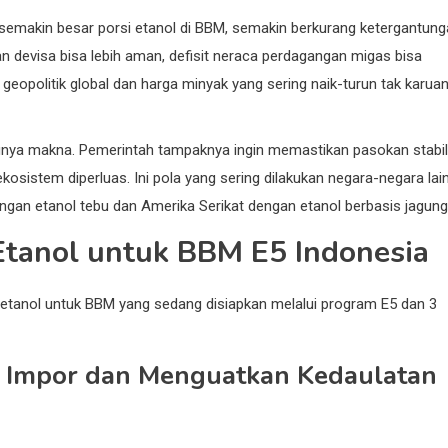
i: semakin besar porsi etanol di BBM, semakin berkurang ketergantun
an devisa bisa lebih aman, defisit neraca perdagangan migas bisa
a geopolitik global dan harga minyak yang sering naik-turun tak karuan
unya makna. Pemerintah tampaknya ingin memastikan pasokan stabil
 ekosistem diperluas. Ini pola yang sering dilakukan negara-negara lai
engan etanol tebu dan Amerika Serikat dengan etanol berbasis jagung
Etanol untuk BBM E5 Indonesia
an etanol untuk BBM yang sedang disiapkan melalui program E5 dan 3
i Impor dan Menguatkan Kedaulatan