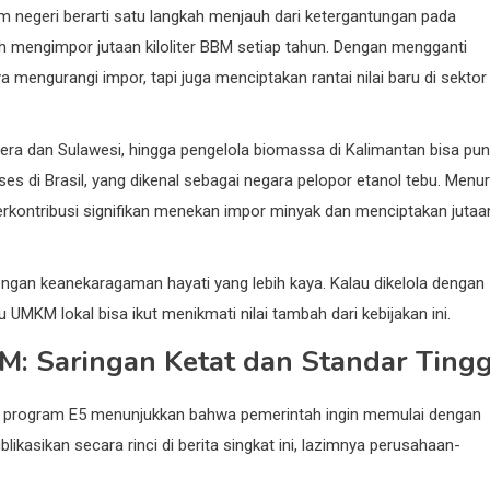
m negeri berarti satu langkah menjauh dari ketergantungan pada
 mengimpor jutaan kiloliter BBM setiap tahun. Dengan mengganti
 mengurangi impor, tapi juga menciptakan rantai nilai baru di sektor
tera dan Sulawesi, hingga pengelola biomassa di Kalimantan bisa pu
ukses di Brasil, yang dikenal sebagai negara pelopor etanol tebu. Menu
 berkontribusi signifikan menekan impor minyak dan menciptakan jutaa
engan keanekaragaman hayati yang lebih kaya. Kalau dikelola dengan
UMKM lokal bisa ikut menikmati nilai tambah dari kebijakan ini.
M: Saringan Ketat dan Standar Tingg
 program E5 menunjukkan bahwa pemerintah ingin memulai dengan
kasikan secara rinci di berita singkat ini, lazimnya perusahaan-