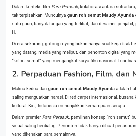
Dalam konteks film
Para Perasuk
, kolaborasi antara sutradar
tak terpisahkan. Munculnya
gaun roh semut Maudy Ayunda
d
satu gaun, banyak tangan yang terlibat, dari desainer, penjah
H.
Di era sekarang, gotong royong bukan hanya soal kerja fisik b
yang datang, media yang meliput, dan penonton digital yang 
“koloni semut” yang mengangkat karya film nasional. Luar bia
2. Perpaduan Fashion, Film, dan N
Makna kedua dari
gaun roh semut Maudy Ayunda
adalah buk
saling menguatkan narasi. Di red carpet internasional, busana
kultural. Kini, Indonesia menunjukkan kemampuan serupa.
Dalam premier
Para Perasuk
, pemilihan konsep “roh semut” b
visual saling berdialog. Penonton tidak hanya dibuat penasara
yang dikenakan para pemainnya.