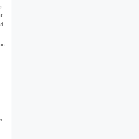
g
t:
ri
ton
i
um