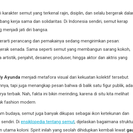
 karakter semut yang terkenal rajin, disiplin, dan selalu bergerak dal
ng kerja sama dan solidaritas. Di Indonesia sendiri, semut kerap
 menjadi jati diri bangsa.
u berarti perancang dan pemakainya sedang mengirimkan pesan:
ergerak senada. Sama seperti semut yang membangun sarang kokoh,
 artistik, penjahit, desainer, produser, hingga aktor dan aktris yang
dy Ayunda
menjadi metafora visual dari kekuatan kolektif tersebut.
nya, tapi juga menangkap pesan bahwa di balik satu figur publik, ada
 terbaik. Nah, fakta ini bikin merinding, karena di situ kita melihat
uk fashion modern.
 budaya, semut juga banyak dikupas sebagai ikon ketekunan dan
sendiri. Di
ensiklopedia tentang semut
, dijelaskan bagaimana struktu
tama koloni. Spirit inilah yang seolah dihidupkan kembali lewat
ga