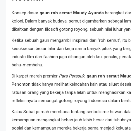
Konsep dasar
gaun roh semut Maudy Ayunda
berangkat dari
koloni. Dalam banyak budaya, semut digambarkan sebagai lamba
dikaitkan dengan filosofi gotong royong, sebuah nilai luhur yang
Ketika sebuah gaun mengambil inspirasi dari “roh semut”, it
kesuksesan besar lahir dari kerja sama banyak pihak yang b
industri film dan fashion juga dibangun oleh kru, penulis, penata
bahu-membahu.
Di karpet merah premier
Para Perasuk
,
gaun roh semut Mau
Penonton tidak hanya melihat keindahan kain atau siluet desain
ratusan orang yang bekerja tanpa lelah untuk menghadirkan karya
refleksi nyata semangat gotong royong Indonesia dalam bent
Kalau Sobat pernah membaca tentang simbolisme hewan dalam
kemampuan mengangkat beban jauh lebih besar dari tubuhnya 
sosial dan kemampuan mereka bekerja sama menjadi kekuatan u