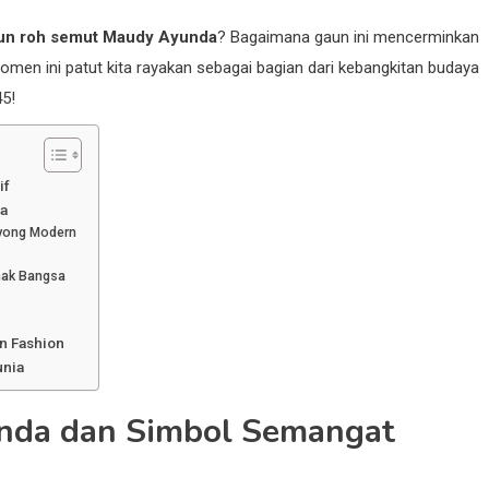
un roh semut Maudy Ayunda
? Bagaimana gaun ini mencerminkan
men ini patut kita rayakan sebagai bagian dari kebangkitan budaya
45!
if
a
yong Modern
nak Bangsa
n Fashion
unia
nda dan Simbol Semangat