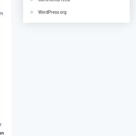
WordPress.org
am
r
un