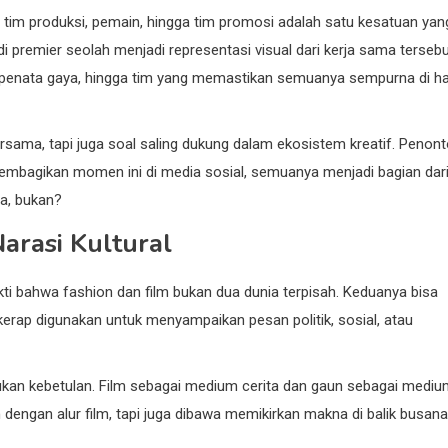
a, tim produksi, pemain, hingga tim promosi adalah satu kesatuan yan
i premier seolah menjadi representasi visual dari kerja sama tersebu
it, penata gaya, hingga tim yang memastikan semuanya sempurna di ha
ersama, tapi juga soal saling dukung dalam ekosistem kreatif. Penon
membagikan momen ini di media sosial, semuanya menjadi bagian dar
sa, bukan?
arasi Kultural
ti bahwa fashion dan film bukan dua dunia terpisah. Keduanya bisa
 kerap digunakan untuk menyampaikan pesan politik, sosial, atau
ukan kebetulan. Film sebagai medium cerita dan gaun sebagai medi
n dengan alur film, tapi juga dibawa memikirkan makna di balik busana