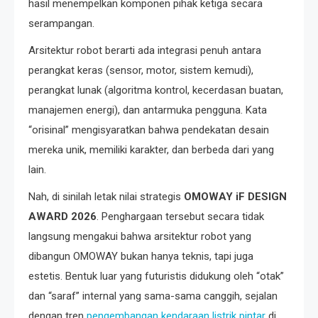
hasil menempelkan komponen pihak ketiga secara
serampangan.
Arsitektur robot berarti ada integrasi penuh antara
perangkat keras (sensor, motor, sistem kemudi),
perangkat lunak (algoritma kontrol, kecerdasan buatan,
manajemen energi), dan antarmuka pengguna. Kata
“orisinal” mengisyaratkan bahwa pendekatan desain
mereka unik, memiliki karakter, dan berbeda dari yang
lain.
Nah, di sinilah letak nilai strategis
OMOWAY iF DESIGN
AWARD 2026
. Penghargaan tersebut secara tidak
langsung mengakui bahwa arsitektur robot yang
dibangun OMOWAY bukan hanya teknis, tapi juga
estetis. Bentuk luar yang futuristis didukung oleh “otak”
dan “saraf” internal yang sama-sama canggih, sejalan
dengan tren
pengembangan kendaraan listrik pintar
di