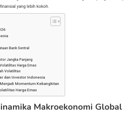
nansial yang lebih kokoh.
026
nesia
ataan Bank Sentral
stor Jangka Panjang
Volatilitas Harga Emas
h Volatilitas
er dan Investor Indonesia
as Menjadi Momentum Kebangkitan
latilitas Harga Emas
 Dinamika Makroekonomi Global