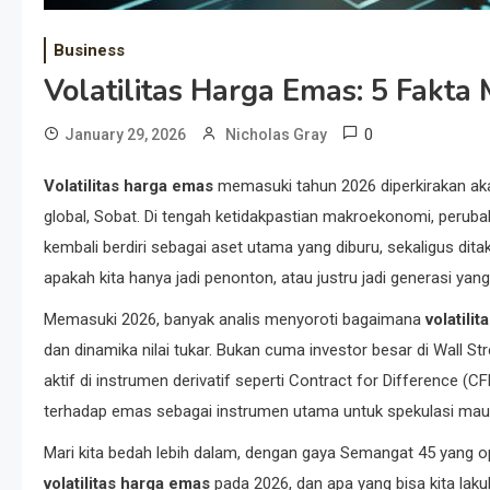
Business
Volatilitas Harga Emas: 5 Fakt
0
January 29, 2026
Nicholas Gray
Volatilitas harga emas
memasuki tahun 2026 diperkirakan aka
global, Sobat. Di tengah ketidakpastian makroekonomi, peruba
kembali berdiri sebagai aset utama yang diburu, sekaligus ditaku
apakah kita hanya jadi penonton, atau justru jadi generasi yan
Memasuki 2026, banyak analis menyoroti bagaimana
volatili
dan dinamika nilai tukar. Bukan cuma investor besar di Wall Stre
aktif di instrumen derivatif seperti Contract for Difference (C
terhadap emas sebagai instrumen utama untuk spekulasi maupu
Mari kita bedah lebih dalam, dengan gaya Semangat 45 yang op
volatilitas harga emas
pada 2026, dan apa yang bisa kita lakuk