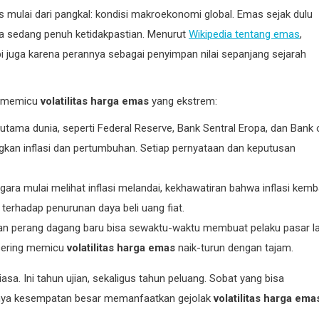
s mulai dari pangkal: kondisi makroekonomi global. Emas sejak dulu
nia sedang penuh ketidakpastian. Menurut
Wikipedia tentang emas
,
pi juga karena perannya sebagai penyimpan nilai sepanjang sejarah
si memicu
volatilitas harga emas
yang ekstrem:
 utama dunia, seperti Federal Reserve, Bank Sentral Eropa, dan Bank 
an inflasi dan pertumbuhan. Setiap pernyataan dan keputusan
ara mulai melihat inflasi melandai, kekhawatiran bahwa inflasi kemba
terhadap penurunan daya beli uang fiat.
 dan perang dagang baru bisa sewaktu-waktu membuat pelaku pasar la
 sering memicu
volatilitas harga emas
naik-turun dengan tajam.
sa. Ini tahun ujian, sekaligus tahun peluang. Sobat yang bisa
unya kesempatan besar memanfaatkan gejolak
volatilitas harga ema