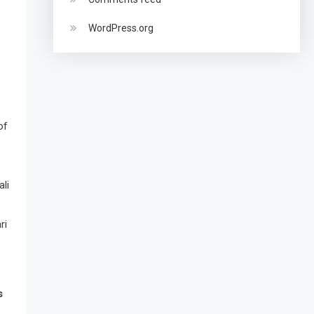
WordPress.org
of
li
ri
s