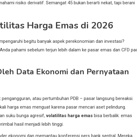
ami risiko derivatif. Semangat 45 bukan berarti nekat, tapi berani
tilitas Harga Emas di 2026
pengaruhi begitu banyak aspek perekonomian dan investasi?
b Anda pahami sebelum terjun lebih dalam ke pasar emas dan CFD pa
u Oleh Data Ekonomi dan Pernyataan
ngkat pengangguran, atau pertumbuhan PDB – pasar langsung bereaksi.
ing kali harga emas menguat karena pasar mencari aset pelindung.
an suku bunga agresif,
volatilitas harga emas
bisa berbalik: emas
bal hasil menjadi lebih tinggi.
ender ekonomi dan memantau konferensi pers bank sentral. Mereka