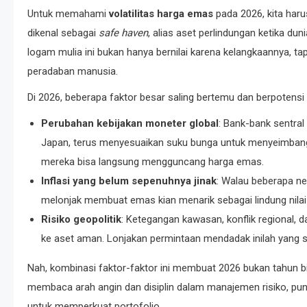
Untuk memahami
volatilitas harga emas
pada 2026, kita haru
dikenal sebagai
safe haven
, alias aset perlindungan ketika du
logam mulia ini bukan hanya bernilai karena kelangkaannya, ta
peradaban manusia.
Di 2026, beberapa faktor besar saling bertemu dan berpoten
Perubahan kebijakan moneter global
: Bank-bank sentral
Japan, terus menyesuaikan suku bunga untuk menyeimbangk
mereka bisa langsung mengguncang harga emas.
Inflasi yang belum sepenuhnya jinak
: Walau beberapa neg
melonjak membuat emas kian menarik sebagai lindung nilai 
Risiko geopolitik
: Ketegangan kawasan, konflik regional,
ke aset aman. Lonjakan permintaan mendadak inilah yang
Nah, kombinasi faktor-faktor ini membuat 2026 bukan tahun bia
membaca arah angin dan disiplin dalam manajemen risiko, p
untuk memperkuat portofolio.