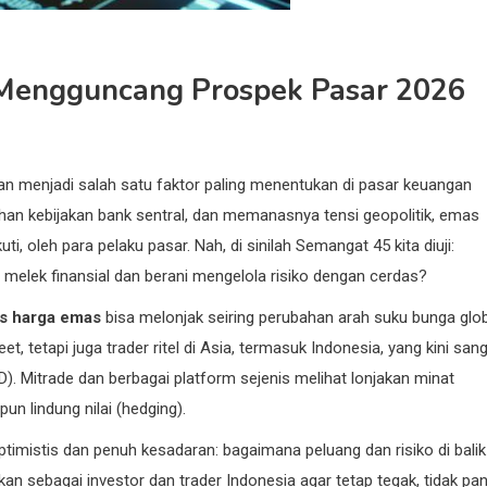
a Mengguncang Prospek Pasar 2026
n menjadi salah satu faktor paling menentukan di pasar keuangan
han kebijakan bank sentral, dan memanasnya tensi geopolitik, emas
ti, oleh para pelaku pasar. Nah, di sinilah Semangat 45 kita diuji:
g melek finansial dan berani mengelola risiko dengan cerdas?
tas harga emas
bisa melonjak seiring perubahan arah suku bunga glo
et, tetapi juga trader ritel di Asia, termasuk Indonesia, yang kini san
FD). Mitrade dan berbagai platform sejenis melihat lonjakan minat
n lindung nilai (hedging).
timistis dan penuh kesadaran: bagaimana peluang dan risiko di balik
an sebagai investor dan trader Indonesia agar tetap tegak, tidak pan