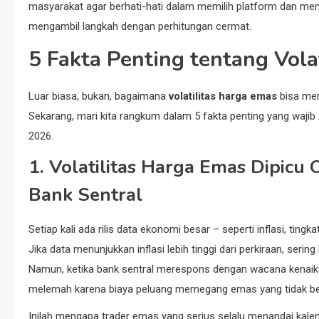
masyarakat agar berhati-hati dalam memilih platform dan memah
mengambil langkah dengan perhitungan cermat.
5 Fakta Penting tentang Vola
Luar biasa, bukan, bagaimana
volatilitas harga emas
bisa mem
Sekarang, mari kita rangkum dalam 5 fakta penting yang waji
2026.
1. Volatilitas Harga Emas Dipic
Bank Sentral
Setiap kali ada rilis data ekonomi besar – seperti inflasi, ti
Jika data menunjukkan inflasi lebih tinggi dari perkiraan, ser
Namun, ketika bank sentral merespons dengan wacana kenaik
melemah karena biaya peluang memegang emas yang tidak berim
Inilah mengapa trader emas yang serius selalu menandai kal