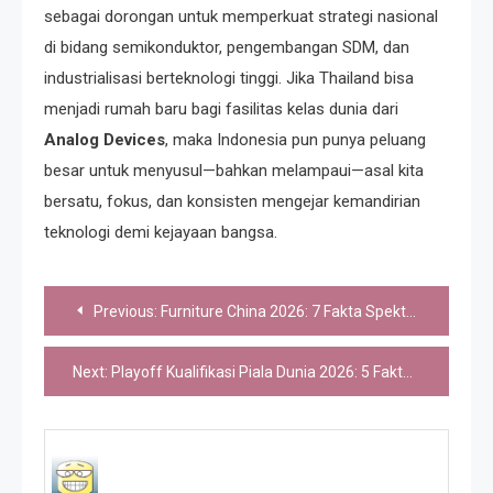
sebagai dorongan untuk memperkuat strategi nasional
di bidang semikonduktor, pengembangan SDM, dan
industrialisasi berteknologi tinggi. Jika Thailand bisa
menjadi rumah baru bagi fasilitas kelas dunia dari
Analog Devices
, maka Indonesia pun punya peluang
besar untuk menyusul—bahkan melampaui—asal kita
bersatu, fokus, dan konsisten mengejar kemandirian
teknologi demi kejayaan bangsa.
Post
Previous:
Furniture China 2026: 7 Fakta Spektakuler yang Siap Mengguncang Bisnis Furnitur
navigation
Next:
Playoff Kualifikasi Piala Dunia 2026: 5 Fakta Luar Biasa Jelang Duel Penentu Wales vs Bosnia