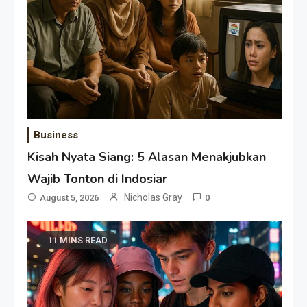
Business
Kisah Nyata Siang: 5 Alasan Menakjubkan
Wajib Tonton di Indosiar
Nicholas Gray
August 5, 2026
0
11 MINS READ