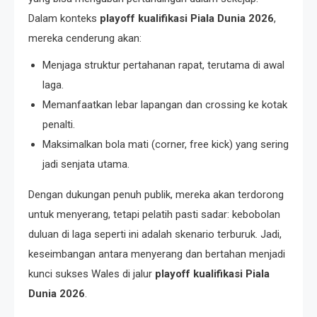
Dalam konteks
playoff kualifikasi Piala Dunia 2026
,
mereka cenderung akan:
Menjaga struktur pertahanan rapat, terutama di awal
laga.
Memanfaatkan lebar lapangan dan crossing ke kotak
penalti.
Maksimalkan bola mati (corner, free kick) yang sering
jadi senjata utama.
Dengan dukungan penuh publik, mereka akan terdorong
untuk menyerang, tetapi pelatih pasti sadar: kebobolan
duluan di laga seperti ini adalah skenario terburuk. Jadi,
keseimbangan antara menyerang dan bertahan menjadi
kunci sukses Wales di jalur
playoff kualifikasi Piala
Dunia 2026
.