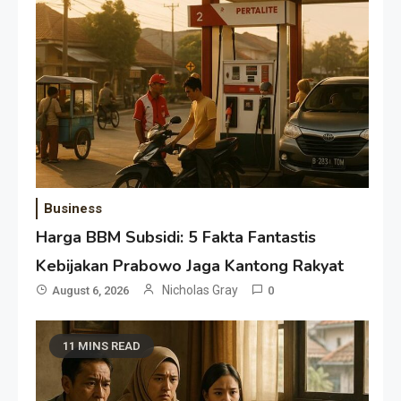
Business
Harga BBM Subsidi: 5 Fakta Fantastis
Kebijakan Prabowo Jaga Kantong Rakyat
Nicholas Gray
August 6, 2026
0
11 MINS READ