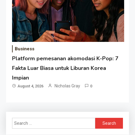
Business
Platform pemesanan akomodasi K-Pop: 7
Fakta Luar Biasa untuk Liburan Korea
Impian
Nicholas Gray
August 4, 2026
0
Search
for: