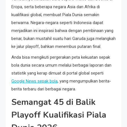
Eropa, serta beberapa negara Asia dan Afrika di
kualifikasi global, membuat Piala Dunia semakin
berwarna. Negara-negara seperti Indonesia dapat
menjadikan ini inspirasi bahwa dengan pembinaan yang
benar, bukan mustahil suatu hari Garuda juga melangkah
ke jalur playoff, bahkan menembus putaran final.
Anda bisa mengikuti pergerakan peta kekuatan sepak
bola dunia secara umum melalui berbagai laporan dan
statistik yang kerap dimuat di portal global seperti
Google News sepak bola
, yang mengumpulkan berita-
berita terbaru dari berbagai negara.
Semangat 45 di Balik
Playoff Kualifikasi Piala