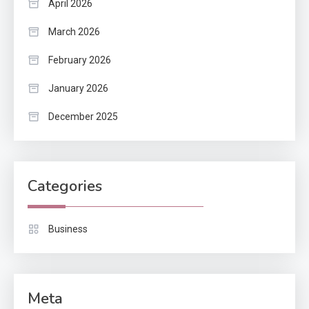
April 2026
March 2026
February 2026
January 2026
December 2025
Categories
Business
Meta