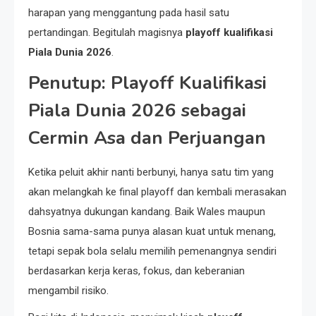
harapan yang menggantung pada hasil satu
pertandingan. Begitulah magisnya
playoff kualifikasi
Piala Dunia 2026
.
Penutup: Playoff Kualifikasi
Piala Dunia 2026 sebagai
Cermin Asa dan Perjuangan
Ketika peluit akhir nanti berbunyi, hanya satu tim yang
akan melangkah ke final playoff dan kembali merasakan
dahsyatnya dukungan kandang. Baik Wales maupun
Bosnia sama-sama punya alasan kuat untuk menang,
tetapi sepak bola selalu memilih pemenangnya sendiri
berdasarkan kerja keras, fokus, dan keberanian
mengambil risiko.