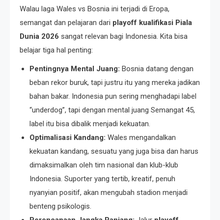
Walau laga Wales vs Bosnia ini terjadi di Eropa,
semangat dan pelajaran dari
playoff kualifikasi Piala
Dunia 2026
sangat relevan bagi Indonesia. Kita bisa
belajar tiga hal penting:
Pentingnya Mental Juang:
Bosnia datang dengan
beban rekor buruk, tapi justru itu yang mereka jadikan
bahan bakar. Indonesia pun sering menghadapi label
“underdog”, tapi dengan mental juang Semangat 45,
label itu bisa dibalik menjadi kekuatan.
Optimalisasi Kandang:
Wales mengandalkan
kekuatan kandang, sesuatu yang juga bisa dan harus
dimaksimalkan oleh tim nasional dan klub-klub
Indonesia. Suporter yang tertib, kreatif, penuh
nyanyian positif, akan mengubah stadion menjadi
benteng psikologis.
Perencanaan Jangka Panjang:
Jalur
playoff