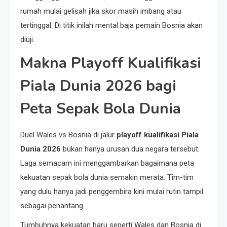
rumah mulai gelisah jika skor masih imbang atau
tertinggal. Di titik inilah mental baja pemain Bosnia akan
diuji.
Makna Playoff Kualifikasi
Piala Dunia 2026 bagi
Peta Sepak Bola Dunia
Duel Wales vs Bosnia di jalur
playoff kualifikasi Piala
Dunia 2026
bukan hanya urusan dua negara tersebut.
Laga semacam ini menggambarkan bagaimana peta
kekuatan sepak bola dunia semakin merata. Tim-tim
yang dulu hanya jadi penggembira kini mulai rutin tampil
sebagai penantang.
Tumbuhnya kekuatan baru seperti Wales dan Bosnia di