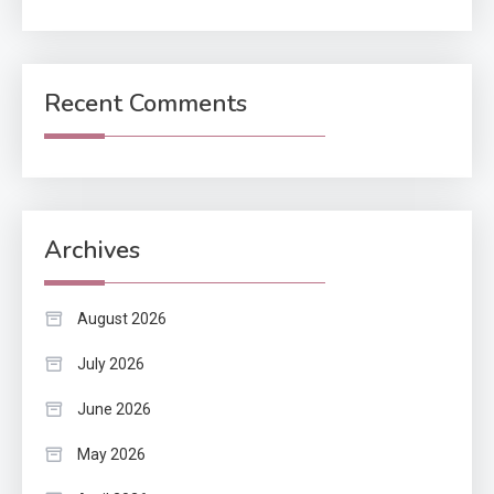
Recent Comments
Archives
August 2026
July 2026
June 2026
May 2026